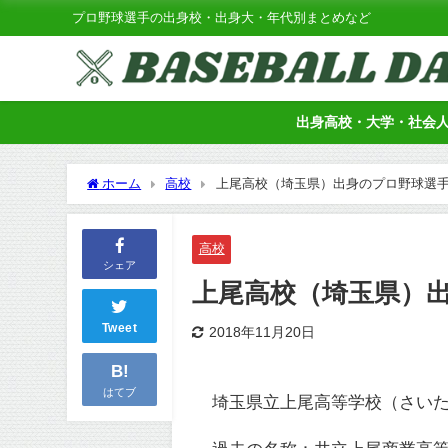
プロ野球選手の出身校・出身大・年代別まとめなど
出身高校・大学・社会
ホーム
高校
上尾高校（埼玉県）出身のプロ野球選
高校
シェア
上尾高校（埼玉県）
Tweet
2018年11月20日
B!
はてブ
埼玉県立上尾高等学校（さいた