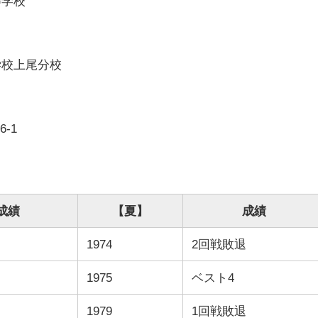
等学校
学校上尾分校
-1
成績
【夏】
成績
退
1974
2回戦敗退
退
1975
ベスト4
退
1979
1回戦敗退