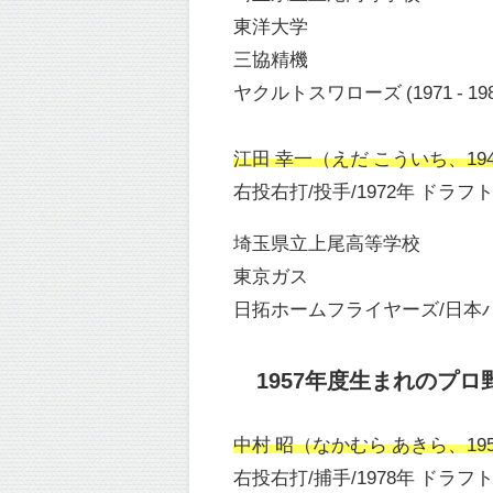
東洋大学
三協精機
ヤクルトスワローズ (1971 - 198
江田 幸一（えだ こういち、1947
右投右打/投手/1972年 ドラフ
埼玉県立上尾高等学校
東京ガス
日拓ホームフライヤーズ/日本ハムファ
1957年度生まれのプロ
中村 昭（なかむら あきら、1957
右投右打/捕手/1978年 ドラフ