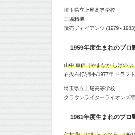
埼玉県立上尾高等学校
三協精機
読売ジャイアンツ (1979 - 1983
1959年度生まれのプロ
山中 重信（やまなか しげのぶ、1
右投右打/捕手/1977年 ドラフ
埼玉県立上尾高等学校
クラウンライターライオンズ/西武ライ
1961年度生まれのプロ
仁村 徹（にむら とおる、1961年