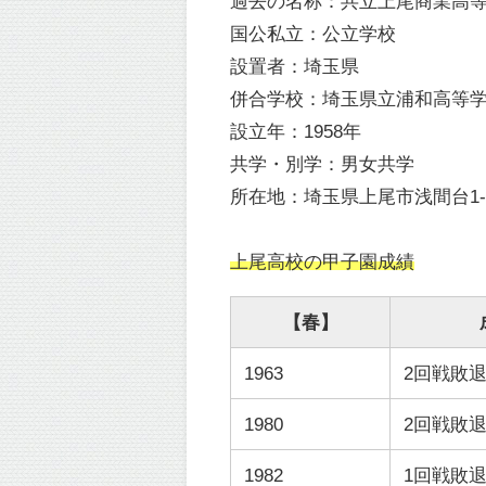
過去の名称：共立上尾商業高
国公私立：公立学校
設置者：埼玉県
併合学校：埼玉県立浦和高等
設立年：1958年
共学・別学：男女共学
所在地：埼玉県上尾市浅間台1-6
上尾高校の甲子園成績
【春】
1963
2回戦敗
1980
2回戦敗
1982
1回戦敗