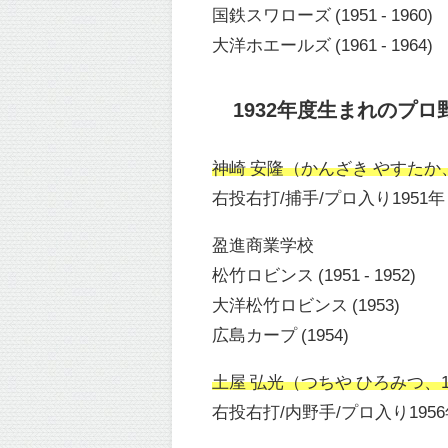
国鉄スワローズ (1951 - 1960)
大洋ホエールズ (1961 - 1964)
1932年度生まれのプロ
神崎 安隆（かんざき やすたか、19
右投右打/捕手/プロ入り1951年
盈進商業学校
松竹ロビンス (1951 - 1952)
大洋松竹ロビンス (1953)
広島カープ (1954)
土屋 弘光（つちや ひろみつ、193
右投右打/内野手/プロ入り195