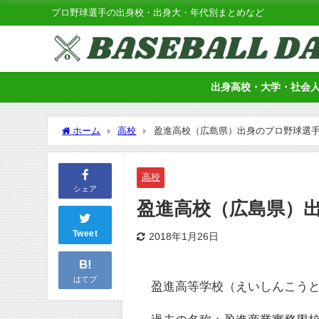
プロ野球選手の出身校・出身大・年代別まとめなど
出身高校・大学・社会
ホーム
高校
盈進高校（広島県）出身のプロ野球選
高校
シェア
盈進高校（広島県）
Tweet
2018年1月26日
B!
はてブ
盈進高等学校（えいしんこう