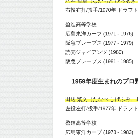
永本 裕章（ながもと ひろあき、19
右投右打/投手/1970年 ドラフ
盈進高等学校
広島東洋カープ (1971 - 1976)
阪急ブレーブス (1977 - 1979)
読売ジャイアンツ (1980)
阪急ブレーブス (1981 - 1985)
1959年度生まれのプロ
田辺 繁文（たなべ しげふみ、195
左投左打/投手/1977年 ドラフ
盈進高等学校
広島東洋カープ (1978 - 1983)