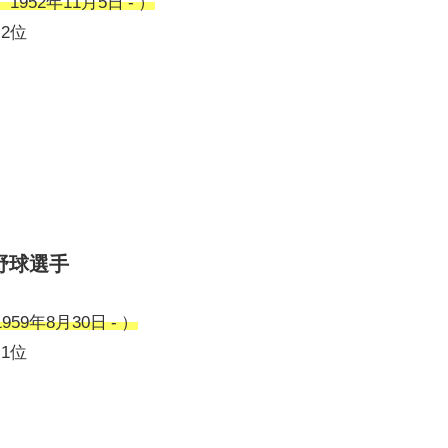
52年11月5日 - ）
ト2位
野球選手
9年8月30日 - ）
ト1位