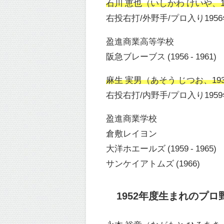
石川 恵也（いしかわ けいや、193
右投右打/外野手/プロ入り195
盈進商業高等学校
阪急ブレーブス (1956 - 1961)
麻生 実男（あそう じつお、1937年
右投右打/内野手/プロ入り195
盈進商業学校
倉敷レイヨン
大洋ホエールズ (1959 - 1965)
サンケイアトムズ (1966)
1952年度生まれのプロ