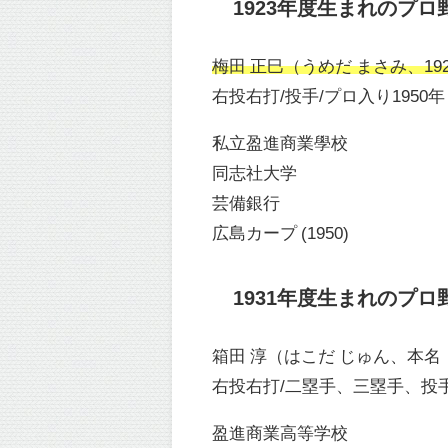
1923年度生まれのプロ
梅田 正巳（うめだ まさみ、192
右投右打/投手/プロ入り1950年
私立盈進商業學校
同志社大学
芸備銀行
広島カープ (1950)
1931年度生まれのプロ
箱田 淳（はこだ じゅん、本名：
右投右打/二塁手、三塁手、投手
盈進商業高等学校