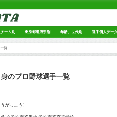
人チーム別
出身都道府県別
年齢、世代別
選手個人デー
手一覧
出身のプロ野球選手一覧
とうがっこう）