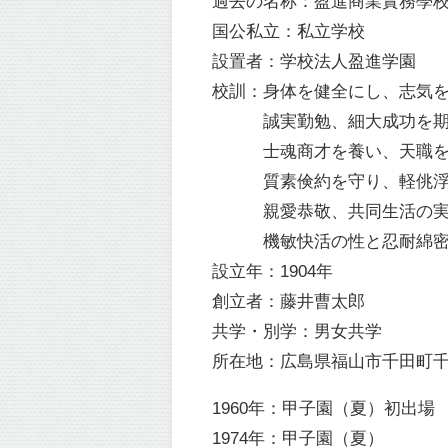
過去の名称：盈進商業實務學校
国公私立：私立学校
設置者：学校法人盈進学園
校訓：身体を健全にし、志気
誠実勤勉、細大成功を期
士魂商才を養い、天職を
質素倹約を守り、軽佻浮華
親愛恭敬、共同生活の実
機敏快活の性と忍耐綿密
設立年：1904年
創立者：藤井曹太郎
共学・別学：男女共学
所在地：広島県福山市千田町千田
1960年：甲子園（夏）初出場
1974年：甲子園（夏）