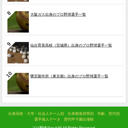
大阪ガス出身のプロ野球選手一覧
仙台育英高校（宮城県）出身のプロ野球選手一覧
鷺宮製作所（東京都）出身のプロ野球選手一覧
出身高校・大学・社会人チーム別
出身都道府県別
年齢、世代別
選手個人データ
歴代甲子園出場校
プロ野球データ録 All Rights Reserved.