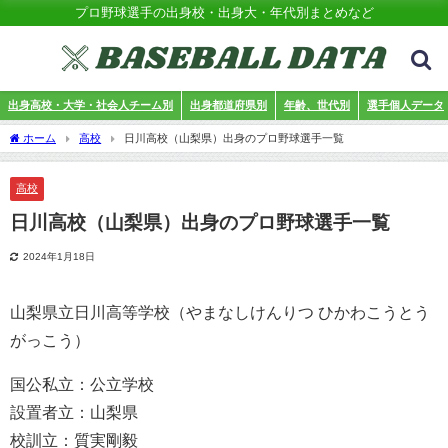
プロ野球選手の出身校・出身大・年代別まとめなど
出身高校・大学・社会人チーム別
出身都道府県別
年齢、世代別
選手個人データ
ホーム
高校
日川高校（山梨県）出身のプロ野球選手一覧
高校
日川高校（山梨県）出身のプロ野球選手一覧
2024年1月18日
山梨県立日川高等学校（やまなしけんりつ ひかわこうとう
がっこう）
国公私立：公立学校
設置者立：山梨県
校訓立：質実剛毅