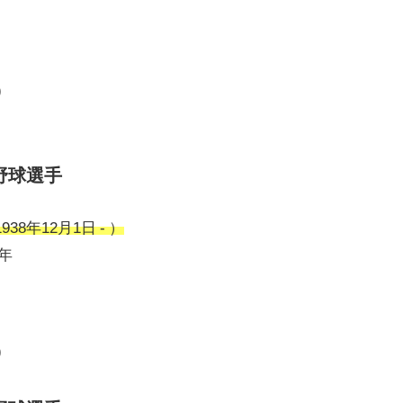
)
野球選手
8年12月1日 - ）
1年
)