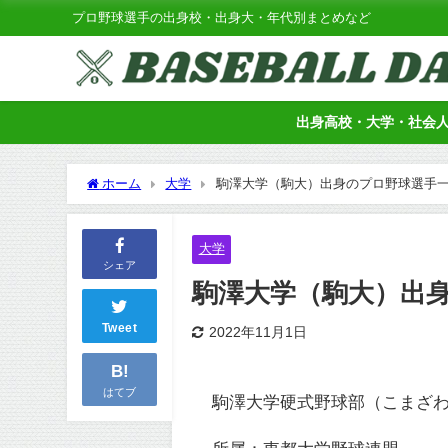
プロ野球選手の出身校・出身大・年代別まとめなど
出身高校・大学・社会
ホーム
大学
駒澤大学（駒大）出身のプロ野球選手
大学
シェア
駒澤大学（駒大）出
Tweet
2022年11月1日
B!
はてブ
駒澤大学硬式野球部（こまざ