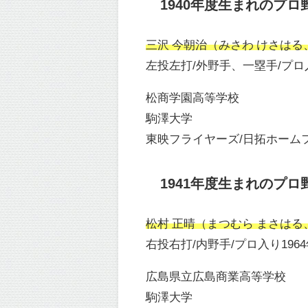
1940年度生まれのプロ
三沢 今朝治（みさわ けさはる、1
左投左打/外野手、一塁手/プロ入
松商学園高等学校
駒澤大学
東映フライヤーズ/日拓ホームフライ
1941年度生まれのプロ
松村 正晴（まつむら まさはる、1
右投右打/内野手/プロ入り196
広島県立広島商業高等学校
駒澤大学