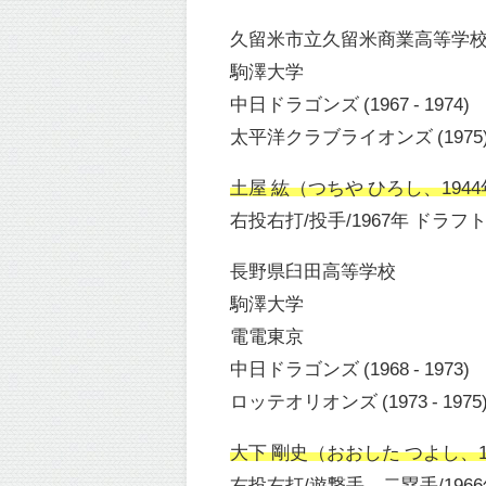
久留米市立久留米商業高等学
駒澤大学
中日ドラゴンズ (1967 - 1974)
太平洋クラブライオンズ (1975
土屋 紘（つちや ひろし、1944年
右投右打/投手/1967年 ドラフ
長野県臼田高等学校
駒澤大学
電電東京
中日ドラゴンズ (1968 - 1973)
ロッテオリオンズ (1973 - 1975
大下 剛史（おおした つよし、194
右投右打/遊撃手、二塁手/196