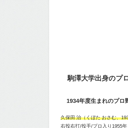
駒澤大学出身のプロ野
1934年度生まれのプロ
久保田 治（くぼた おさむ、1934
右投右打/投手/プロ入り1955年