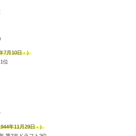
校
)
7月10日 - ）
ト1位
)
4年11月29日 - ）
6年 第2次ドラフト2位