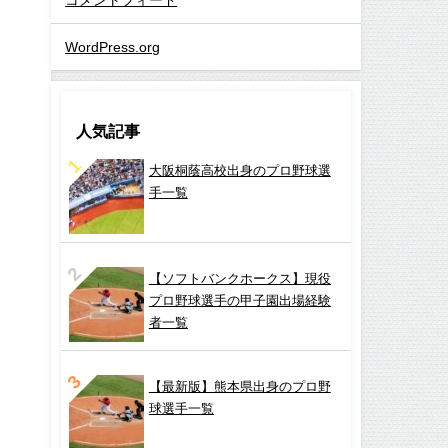
WordPress.org
人気記事
大阪桐蔭高校出身のプロ野球選
手一覧
【ソフトバンクホークス】現役
プロ野球選手の甲子園出場経験
者一覧
【最新版】熊本県出身のプロ野
球選手一覧