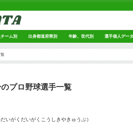
人チーム別
出身都道府県別
年齢、世代別
選手個人デー
一覧
身のプロ野球選手一覧
わだいがくだいがくこうしきやきゅうぶ）