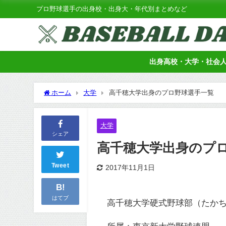
プロ野球選手の出身校・出身大・年代別まとめなど
出身高校・大学・社会
ホーム
大学
高千穂大学出身のプロ野球選手一覧
大学
シェア
高千穂大学出身のプ
Tweet
2017年11月1日
B!
はてブ
高千穂大学硬式野球部（たかち