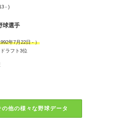
- )
野球選手
2年7月22日 - ）
手ドラフト3位
校
その他の様々な野球データ