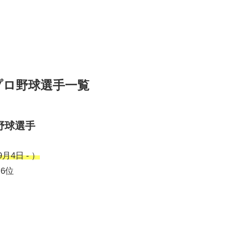
プロ野球選手一覧
野球選手
月4日 - ）
ト6位