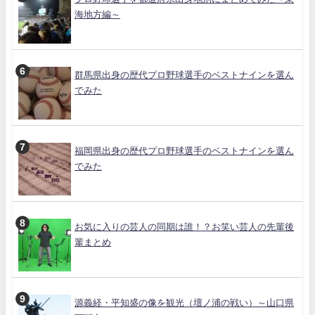
海地方編～
群馬県出身の歴代プロ野球選手のベストナインを選ん
でみた
福岡県出身の歴代プロ野球選手のベストナインを選ん
でみた
お気に入りの芸人の同期は誰！？お笑い芸人の先輩後
輩まとめ
源義経・平知盛の像を観光（壇ノ浦の戦い）～山口県