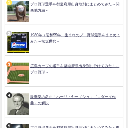
プロ野球選手を都道府県出身地別にまとめてみた～関
西地方編～
1980年（昭和55年）生まれのプロ野球選手をまとめて
みた～松坂世代～
広島カープの選手を都道府県出身別に分けてみた！～
プロ野球～
吹奏楽の名曲「ハーリ・ヤーノシュ」（コダーイ作
曲）の解説
プロ野球選手を都道府県出身地別にまとめてみた～東