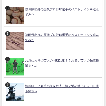
群馬県出身の歴代プロ野球選手のベストナインを選ん
でみた
福岡県出身の歴代プロ野球選手のベストナインを選ん
でみた
お気に入りの芸人の同期は誰！？お笑い芸人の先輩後
輩まとめ
源義経・平知盛の像を観光（壇ノ浦の戦い）～山口県
下関市～