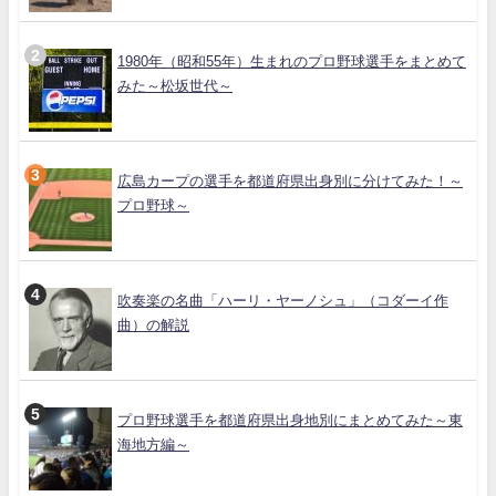
1980年（昭和55年）生まれのプロ野球選手をまとめて
みた～松坂世代～
広島カープの選手を都道府県出身別に分けてみた！～
プロ野球～
吹奏楽の名曲「ハーリ・ヤーノシュ」（コダーイ作
曲）の解説
プロ野球選手を都道府県出身地別にまとめてみた～東
海地方編～