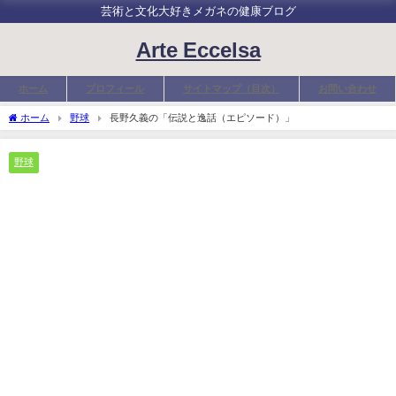
芸術と文化大好きメガネの健康ブログ
Arte Eccelsa
ホーム
プロフィール
サイトマップ（目次）
お問い合わせ
ホーム
野球
長野久義の「伝説と逸話（エピソード）」
野球