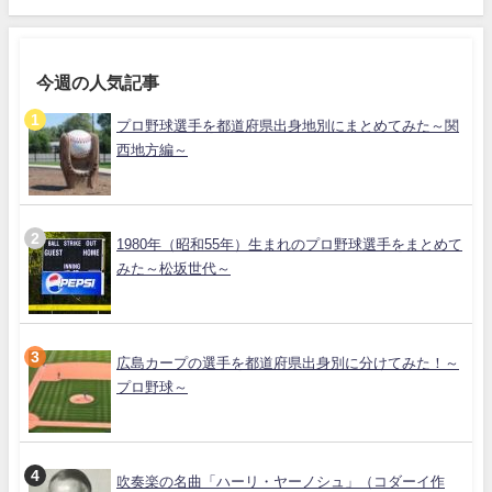
今週の人気記事
プロ野球選手を都道府県出身地別にまとめてみた～関
西地方編～
1980年（昭和55年）生まれのプロ野球選手をまとめて
みた～松坂世代～
広島カープの選手を都道府県出身別に分けてみた！～
プロ野球～
吹奏楽の名曲「ハーリ・ヤーノシュ」（コダーイ作