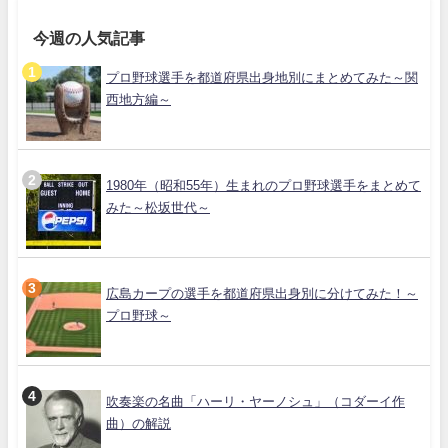
今週の人気記事
プロ野球選手を都道府県出身地別にまとめてみた～関
西地方編～
1980年（昭和55年）生まれのプロ野球選手をまとめて
みた～松坂世代～
広島カープの選手を都道府県出身別に分けてみた！～
プロ野球～
吹奏楽の名曲「ハーリ・ヤーノシュ」（コダーイ作
曲）の解説