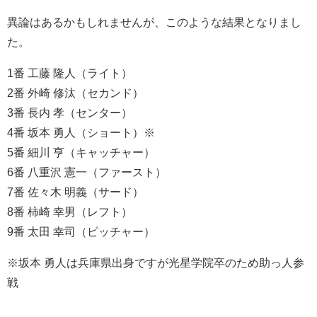
異論はあるかもしれませんが、このような結果となりまし
た。
1番 工藤 隆人（ライト）
2番 外崎 修汰（セカンド）
3番 長内 孝（センター）
4番 坂本 勇人（ショート）※
5番 細川 亨（キャッチャー）
6番 八重沢 憲一（ファースト）
7番 佐々木 明義（サード）
8番 柿崎 幸男（レフト）
9番 太田 幸司（ピッチャー）
※坂本 勇人は兵庫県出身ですが光星学院卒のため助っ人参
戦