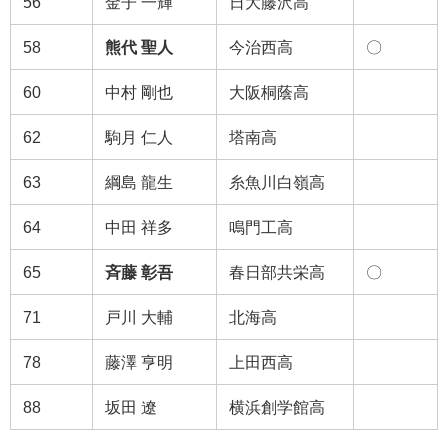
56
金子 一輝
日大藤沢高
58
熊代 聖人
今治西高
〇
60
中村 剛也
大阪桐蔭高
62
駒月 仁人
塔南高
63
綱島 龍生
糸魚川白嶺高
64
中田 祥多
鳴門工高
65
斉藤 彰吾
春日部共栄高
〇
71
戸川 大輔
北海高
78
藤澤 亨明
上田西高
88
坂田 遼
横浜創学館高