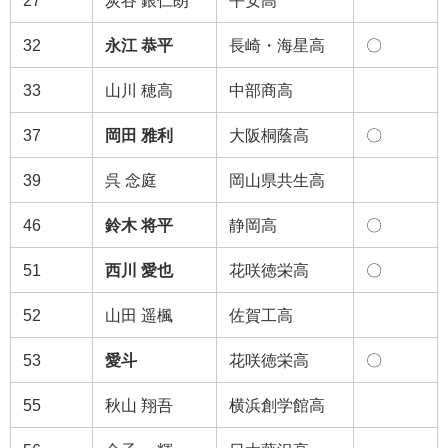
32
永江 恭平
長崎・海星高
〇
33
山川 穂高
中部商高
37
岡田 雅利
大阪桐蔭高
〇
39
呉 念庭
岡山県共生高
46
鈴木 将平
静岡高
〇
51
西川 愛也
花咲徳栄高
〇
52
山田 遥楓
佐賀工高
53
愛斗
花咲徳栄高
〇
55
秋山 翔吾
横浜創学館高