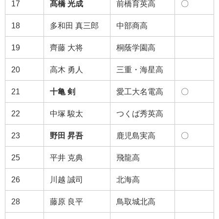
17
髙橋 光成
前橋育英高
〇
18
多和田 真三郎
中部商高
19
齊藤 大将
桐蔭学園高
20
高木 勇人
三重・海星高
21
十亀 剣
愛工大名電高
〇
22
中塚 駿太
つくば秀英高
23
野田 昇吾
鹿児島実高
〇
25
平井 克典
飛龍高
26
川越 誠司
北海高
28
藤原 良平
鳥取城北高