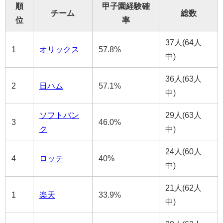
順
甲子園経験確
チーム
総数
位
率
37人(64人
1
オリックス
57.8%
中)
36人(63人
2
日ハム
57.1%
中)
ソフトバン
29人(63人
3
46.0%
ク
中)
24人(60人
4
ロッテ
40%
中)
21人(62人
1
楽天
33.9%
中)