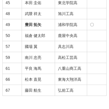
45
本田 圭佑
東北学院高
48
武隈 祥太
旭川工高
49
豊田 拓矢
浦和学院高
〇
50
福倉 健太郎
鹿屋中央高
57
國場 翼
具志川高
59
南川 忠亮
高松工芸高
61
平良 海馬
八重山商工高
66
松本 直晃
東海大翔洋高
67
藤田 航生
弘前工高