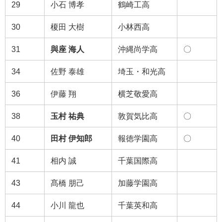
29
小石 博孝
鶴崎工高
30
榎田 大樹
小林西高
31
與座 海人
沖縄尚学高
〇
34
佐野 泰雄
埼玉・和光高
36
伊藤 翔
横芝敬愛高
38
玉村 祐典
敦賀気比高
〇
40
田村 伊知郎
報徳学園高
〇
41
相内 誠
千葉国際高
43
髙橋 朋己
加藤学園高
44
小川 龍也
千葉英和高