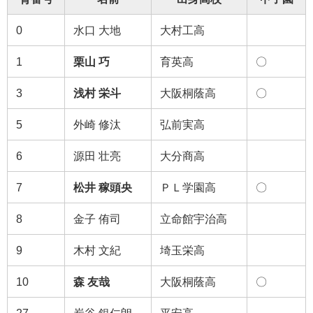
0
水口 大地
大村工高
1
栗山 巧
育英高
〇
3
浅村 栄斗
大阪桐蔭高
〇
5
外崎 修汰
弘前実高
6
源田 壮亮
大分商高
7
松井 稼頭央
ＰＬ学園高
〇
8
金子 侑司
立命館宇治高
9
木村 文紀
埼玉栄高
10
森 友哉
大阪桐蔭高
〇
27
炭谷 銀仁朗
平安高