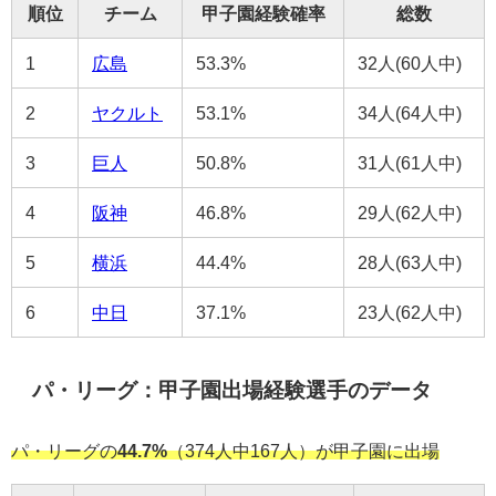
順位
チーム
甲子園経験確率
総数
1
広島
53.3%
32人(60人中)
2
ヤクルト
53.1%
34人(64人中)
3
巨人
50.8%
31人(61人中)
4
阪神
46.8%
29人(62人中)
5
横浜
44.4%
28人(63人中)
6
中日
37.1%
23人(62人中)
パ・リーグ：甲子園出場経験選手のデータ
パ・リーグの
44.7%
（374人中167人）が甲子園に出場