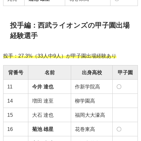
投手編：西武ライオンズの甲子園出場
経験選手
投手：27.3%（33人中9人）が甲子園出場経験あり
背番号
名前
出身高校
甲子園
11
今井 達也
作新学院高
〇
14
増田 達至
柳学園高
15
大石 達也
福岡大大濠高
16
菊池 雄星
花巻東高
〇