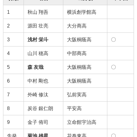
1
秋山 翔吾
横浜創学館高
2
源田 壮亮
大分商高
3
浅村 栄斗
大阪桐蔭高
〇
4
山川 穂高
中部商高
5
森 友哉
大阪桐蔭高
〇
6
中村 剛也
大阪桐蔭高
7
外崎 修汰
弘前実高
8
炭谷 銀仁朗
平安高
9
金子 侑司
立命館宇治高
先発
菊池 雄星
花巻東高
〇