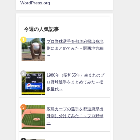
WordPress.org
今週の人気記事
プロ野球選手を都道府県出身地
別にまとめてみた～関西地方編
～
1980年（昭和55年）生まれのプ
ロ野球選手をまとめてみた～松
坂世代～
広島カープの選手を都道府県出
身別に分けてみた！～プロ野球
～