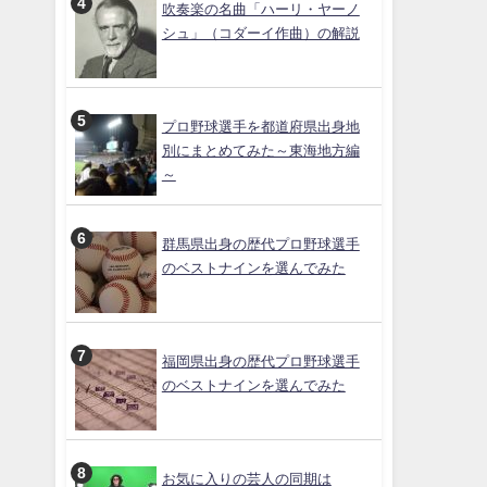
吹奏楽の名曲「ハーリ・ヤーノ
シュ」（コダーイ作曲）の解説
プロ野球選手を都道府県出身地
別にまとめてみた～東海地方編
～
群馬県出身の歴代プロ野球選手
のベストナインを選んでみた
福岡県出身の歴代プロ野球選手
のベストナインを選んでみた
お気に入りの芸人の同期は