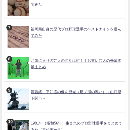
でみた
福岡県出身の歴代プロ野球選手のベストナインを選ん
でみた
お気に入りの芸人の同期は誰！？お笑い芸人の先輩後
輩まとめ
源義経・平知盛の像を観光（壇ノ浦の戦い）～山口県
下関市～
1981年（昭和56年）生まれのプロ野球選手をまとめて
みた（世代データ）