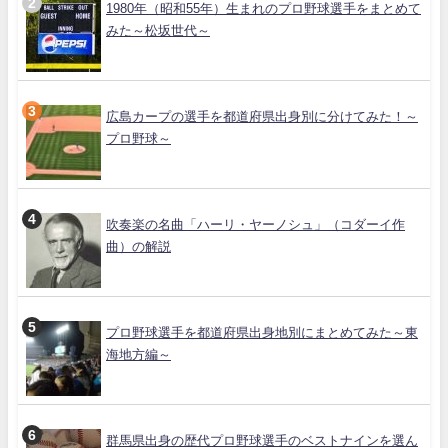
1980年（昭和55年）生まれのプロ野球選手をまとめて
みた～松坂世代～
広島カープの選手を都道府県出身別に分けてみた！～
プロ野球～
吹奏楽の名曲「ハーリ・ヤーノシュ」（コダーイ作
曲）の解説
プロ野球選手を都道府県出身地別にまとめてみた～東
海地方編～
群馬県出身の歴代プロ野球選手のベストナインを選ん