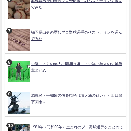
群馬県出身の歴代プロ野球選手のベストナインを選ん
でみた
福岡県出身の歴代プロ野球選手のベストナインを選ん
でみた
お気に入りの芸人の同期は誰！？お笑い芸人の先輩後
輩まとめ
源義経・平知盛の像を観光（壇ノ浦の戦い）～山口県
下関市～
1981年（昭和56年）生まれのプロ野球選手をまとめて