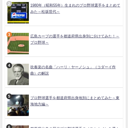
1980年（昭和55年）生まれのプロ野球選手をまとめて
みた～松坂世代～
広島カープの選手を都道府県出身別に分けてみた！～
プロ野球～
吹奏楽の名曲「ハーリ・ヤーノシュ」（コダーイ作
曲）の解説
プロ野球選手を都道府県出身地別にまとめてみた～東
海地方編～