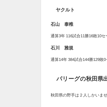
ヤクルト
石山 泰稚
通算3年 116試合11勝16敗10
石川 雅規
通算14年 384試合144勝129敗
パリーグの秋田県
秋田県の野手は２人しかいま