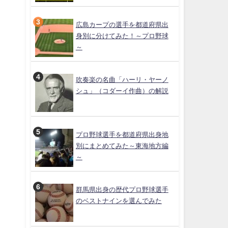
広島カープの選手を都道府県出
身別に分けてみた！～プロ野球
～
吹奏楽の名曲「ハーリ・ヤーノ
シュ」（コダーイ作曲）の解説
プロ野球選手を都道府県出身地
別にまとめてみた～東海地方編
～
群馬県出身の歴代プロ野球選手
のベストナインを選んでみた