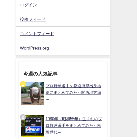
ログイン
投稿フィード
コメントフィード
WordPress.org
今週の人気記事
プロ野球選手を都道府県出身地
別にまとめてみた～関西地方編
～
1980年（昭和55年）生まれのプ
ロ野球選手をまとめてみた～松
坂世代～