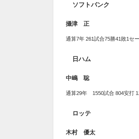
ソフトバンク
攝津 正
通算7年 261試合75勝41敗1セ
日ハム
中嶋 聡
通算29年 1550試合 804安打 1
ロッテ
木村 優太