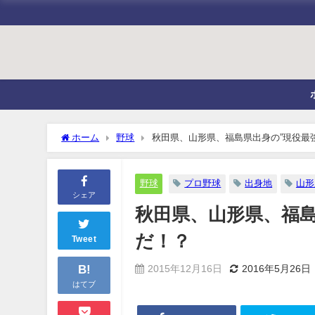
ホーム
野球
秋田県、山形県、福島県出身の”現役最
野球
プロ野球
出身地
山形
シェア
秋田県、山形県、福島
だ！？
Tweet
B!
2015年12月16日
2016年5月26日
はてブ