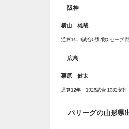
阪神
横山 雄哉
通算1年 4試合0勝2敗0セーブ 防
広島
栗原 健太
通算12年 1026試合 1082安打 
パリーグの山形県