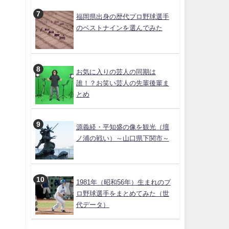
福岡県出身の歴代プロ野球選手
のベストナインを選んでみた
お気に入りの芸人の同期は
誰！？お笑い芸人の先輩後輩ま
とめ
源義経・平知盛の像を観光（壇
ノ浦の戦い）～山口県下関市～
1981年（昭和56年）生まれのプ
ロ野球選手をまとめてみた（世
代データ）