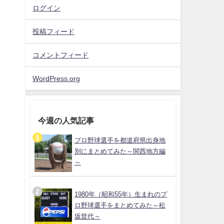
ログイン
投稿フィード
コメントフィード
WordPress.org
今週の人気記事
プロ野球選手を都道府県出身地
別にまとめてみた～関西地方編
～
1980年（昭和55年）生まれのプ
ロ野球選手をまとめてみた～松
坂世代～