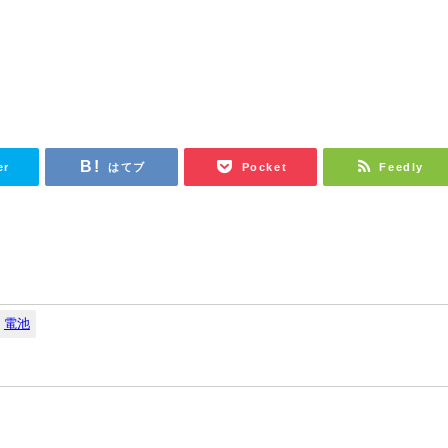
er
はてブ
Pocket
Feedly
電池