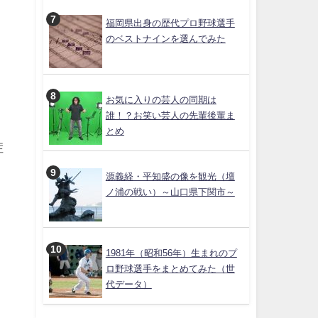
福岡県出身の歴代プロ野球選手
のベストナインを選んでみた
お気に入りの芸人の同期は
誰！？お笑い芸人の先輩後輩ま
とめ
症
源義経・平知盛の像を観光（壇
ノ浦の戦い）～山口県下関市～
1981年（昭和56年）生まれのプ
ロ野球選手をまとめてみた（世
代データ）