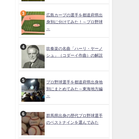
広島カープの選手を都道府県出
身別に分けてみた！～プロ野球
～
吹奏楽の名曲「ハーリ・ヤーノ
シュ」（コダーイ作曲）の解説
プロ野球選手を都道府県出身地
別にまとめてみた～東海地方編
～
群馬県出身の歴代プロ野球選手
のベストナインを選んでみた