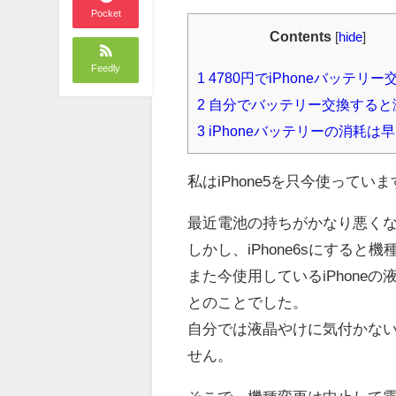
Pocket
Contents
[
hide
]
Feedly
1
4780円でiPhoneバッテリー
2
自分でバッテリー交換すると
3
iPhoneバッテリーの消耗は
私はiPhone5を只今使ってい
最近電池の持ちがかなり悪く
しかし、iPhone6sにする
また今使用しているiPhon
とのことでした。
自分では液晶やけに気付かな
せん。