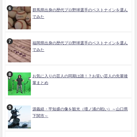
群馬県出身の歴代プロ野球選手のベストナインを選ん
でみた
福岡県出身の歴代プロ野球選手のベストナインを選ん
でみた
お気に入りの芸人の同期は誰！？お笑い芸人の先輩後
輩まとめ
源義経・平知盛の像を観光（壇ノ浦の戦い）～山口県
下関市～