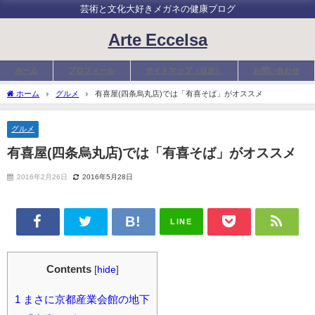
芸術と文化大好きメガネの健康ブログ
Arte Eccelsa
ホーム
プロフィール
サイトマップ（目次）
お問い合わせ
ホーム
グルメ
有喜屋(四条烏丸店)では「有喜そば」がオススメ
グルメ
有喜屋(四条烏丸店)では「有喜そば」がオススメ
2016年2月26日
2016年5月28日
LINE
Contents
[
hide
]
1
まさに京都産業会館の地下