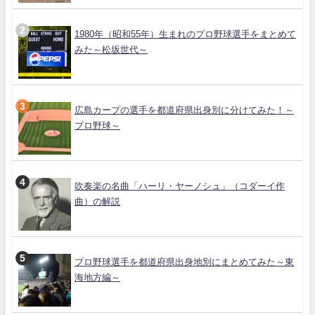
1980年（昭和55年）生まれのプロ野球選手をまとめて
みた～松坂世代～
広島カープの選手を都道府県出身別に分けてみた！～
プロ野球～
吹奏楽の名曲「ハーリ・ヤーノシュ」（コダーイ作
曲）の解説
プロ野球選手を都道府県出身地別にまとめてみた～東
海地方編～