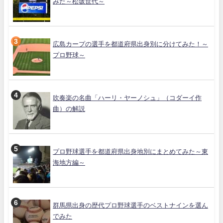
みた～松坂世代～
広島カープの選手を都道府県出身別に分けてみた！～
プロ野球～
吹奏楽の名曲「ハーリ・ヤーノシュ」（コダーイ作
曲）の解説
プロ野球選手を都道府県出身地別にまとめてみた～東
海地方編～
群馬県出身の歴代プロ野球選手のベストナインを選ん
でみた