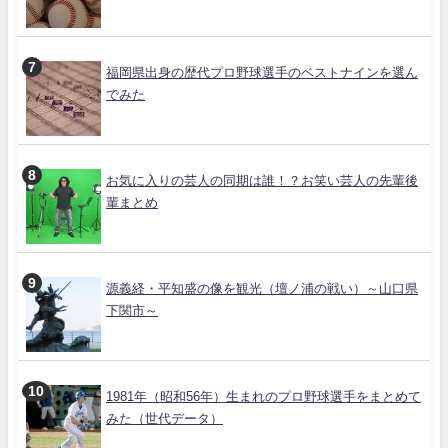
福岡県出身の歴代プロ野球選手のベストナインを選ん
でみた
お気に入りの芸人の同期は誰！？お笑い芸人の先輩後
輩まとめ
源義経・平知盛の像を観光（壇ノ浦の戦い）～山口県
下関市～
1981年（昭和56年）生まれのプロ野球選手をまとめて
みた（世代データ）