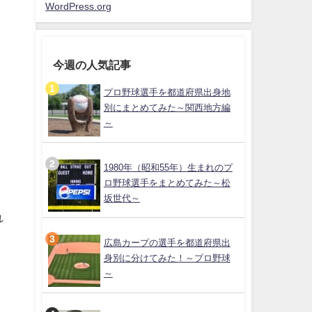
WordPress.org
今週の人気記事
プロ野球選手を都道府県出身地
別にまとめてみた～関西地方編
～
1980年（昭和55年）生まれのプ
ロ野球選手をまとめてみた～松
坂世代～
れ
広島カープの選手を都道府県出
身別に分けてみた！～プロ野球
～