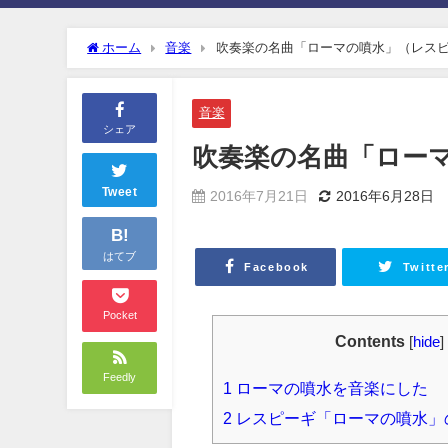
ホーム
音楽
吹奏楽の名曲「ローマの噴水」（レス
音楽
シェア
吹奏楽の名曲「ロー
Tweet
2016年7月21日
2016年6月28日
B!
はてブ
Facebook
Twitte
Pocket
Contents
[
hide
]
Feedly
1
ローマの噴水を音楽にした
2
レスピーギ「ローマの噴水」