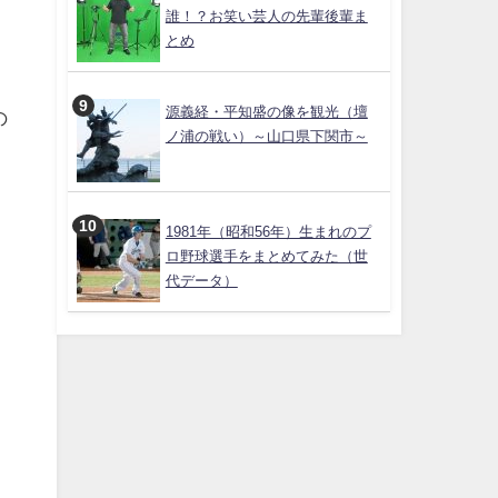
誰！？お笑い芸人の先輩後輩ま
とめ
源義経・平知盛の像を観光（壇
の
ノ浦の戦い）～山口県下関市～
1981年（昭和56年）生まれのプ
ロ野球選手をまとめてみた（世
代データ）