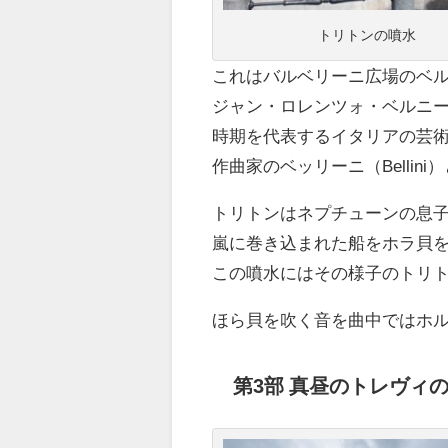
トリトンの噴水
これはバルベリーニ広場のベ
ジャン・ロレンツォ・ベルニーニ（Gia
時期を代表するイタリアの芸
作曲家のベッリーニ（Bellin
トリトンはネプチューンの息
嵐に巻き込まれた船をホラ貝
この噴水にはその様子のトリ
ほら貝を吹く音を曲中ではホ
第3部 真昼のトレヴィ