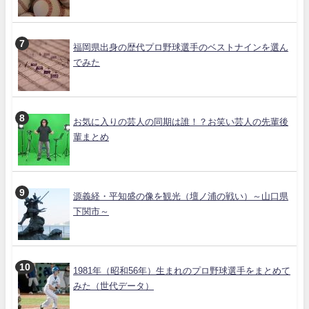
福岡県出身の歴代プロ野球選手のベストナインを選ん
でみた
お気に入りの芸人の同期は誰！？お笑い芸人の先輩後
輩まとめ
源義経・平知盛の像を観光（壇ノ浦の戦い）～山口県
下関市～
1981年（昭和56年）生まれのプロ野球選手をまとめて
みた（世代データ）