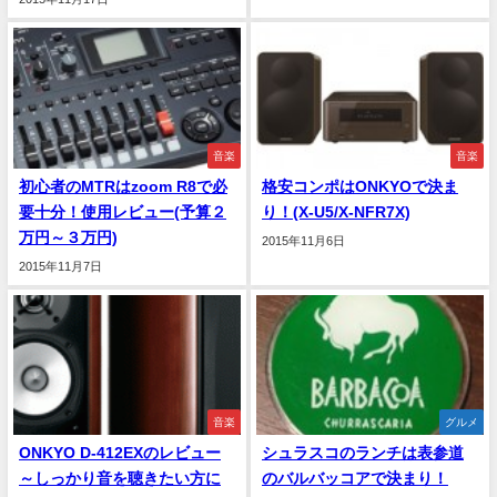
音楽
音楽
初心者のMTRはzoom R8で必
格安コンポはONKYOで決ま
要十分！使用レビュー(予算２
り！(X-U5/X-NFR7X)
万円～３万円)
2015年11月6日
2015年11月7日
音楽
グルメ
ONKYO D-412EXのレビュー
シュラスコのランチは表参道
～しっかり音を聴きたい方に
のバルバッコアで決まり！