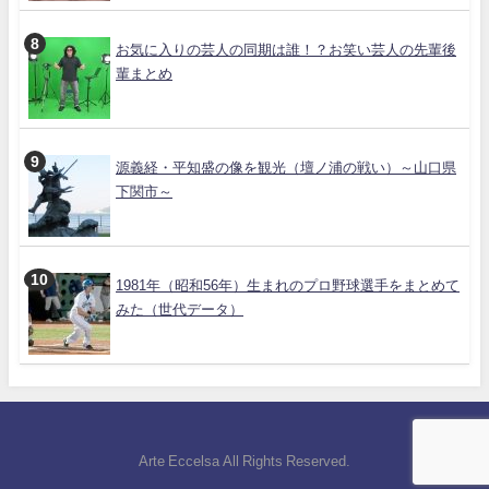
お気に入りの芸人の同期は誰！？お笑い芸人の先輩後
輩まとめ
源義経・平知盛の像を観光（壇ノ浦の戦い）～山口県
下関市～
1981年（昭和56年）生まれのプロ野球選手をまとめて
みた（世代データ）
Arte Eccelsa All Rights Reserved.