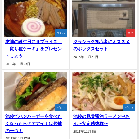
グルメ
音楽
友達の誕生日にサプライズ、
クラシック初心者にオススメ
「変り種ケーキ」をプレゼン
のボックスセット
トしよう！
2015年11月21日
2015年11月23日
グルメ
グルメ
池袋でハンバーガーを食べた
池袋の豚骨醤油ラーメン屯ち
くなったらクアアイナは候補
ん〜安定感抜群〜
の一つ！
2015年11月8日
2015年11月17日