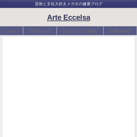
芸術と文化大好きメガネの健康ブログ
Arte Eccelsa
ホーム
プロフィール
サイトマップ（目次）
お問い合わせ