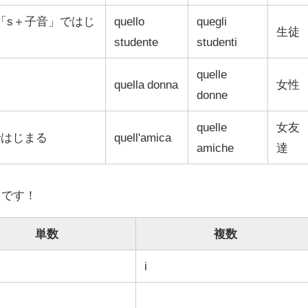
「s＋子音」ではじ
quello
quegli
生徒
studente
studenti
quelle
quella donna
女性
donne
quelle
女友
ではじまる
quell'amica
amiche
達
りです！
単数
複数
i