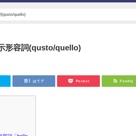
to/quello)
詞(qusto/quello)
r
はてブ
Pocket
Feedly