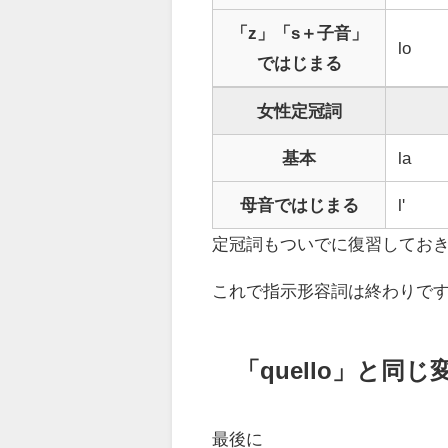
「z」「s＋子音」
lo
ではじまる
女性定冠詞
基本
la
母音ではじまる
l'
定冠詞もついでに復習してお
これで指示形容詞は終わりで
「quello」と同じ
最後に