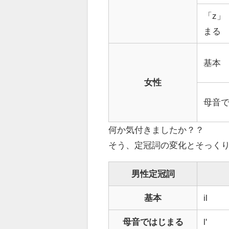
「z」
まる
基本
女性
母音
何か気付きましたか？？
そう、定冠詞の変化とそっく
男性定冠詞
基本
il
母音ではじまる
l'