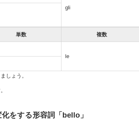
gli
単数
複数
le
きましょう。
す。
変化をする形容詞「bello」