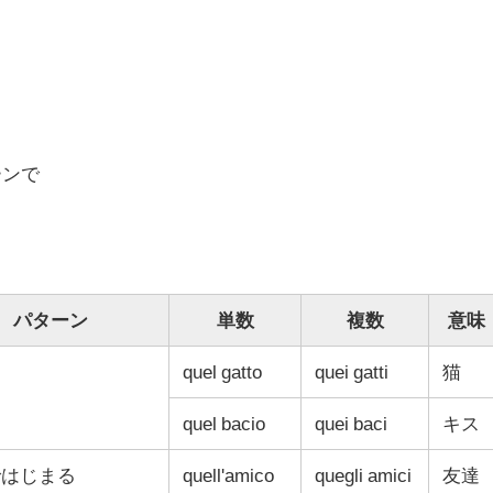
」
ーンで
！
パターン
単数
複数
意味
quel gatto
quei gatti
猫
quel bacio
quei baci
キス
ではじまる
quell'amico
quegli amici
友達