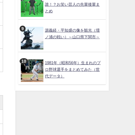
誰！？お笑い芸人の先輩後輩ま
とめ
源義経・平知盛の像を観光（壇
ノ浦の戦い）～山口県下関市～
1981年（昭和56年）生まれのプ
ロ野球選手をまとめてみた（世
代データ）