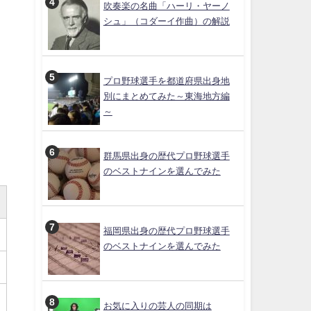
吹奏楽の名曲「ハーリ・ヤーノ
シュ」（コダーイ作曲）の解説
プロ野球選手を都道府県出身地
別にまとめてみた～東海地方編
～
群馬県出身の歴代プロ野球選手
のベストナインを選んでみた
福岡県出身の歴代プロ野球選手
のベストナインを選んでみた
お気に入りの芸人の同期は