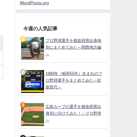
WordPress.org
今週の人気記事
プロ野球選手を都道府県出身地
別にまとめてみた～関西地方編
～
1980年（昭和55年）生まれのプ
ロ野球選手をまとめてみた～松
坂世代～
広島カープの選手を都道府県出
身別に分けてみた！～プロ野球
～