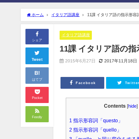
ホーム
イタリア語講座
11課 イタリア語の指示形容詞(qus
イタリア語講座
シェア
11課 イタリア語の指示形容
Tweet
2015年6月27日
2017年11月18日
B!
はてブ
Facebook
Twitte
Pocket
Contents
[
hide
]
Feedly
1
指示形容詞「questo」
2
指示形容詞「quello」