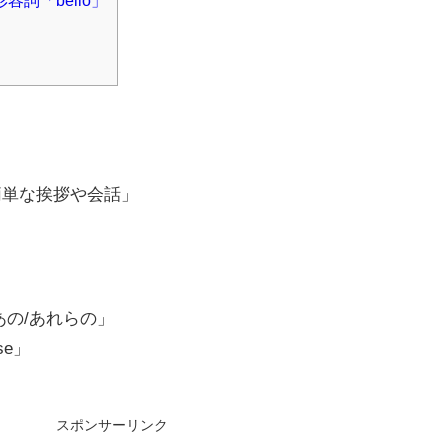
容詞「bello」
簡単な挨拶や会話」
あの/あれらの」
ose」
スポンサーリンク