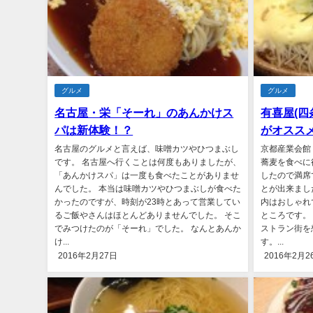
グルメ
グルメ
名古屋・栄「そーれ」のあんかけス
有喜屋(四
パは新体験！？
がオスス
名古屋のグルメと言えば、味噌カツやひつまぶし
京都産業会館
です。 名古屋へ行くことは何度もありましたが、
蕎麦を食べに
「あんかけスパ」は一度も食べたことがありませ
したので満席
んでした。 本当は味噌カツやひつまぶしが食べた
とが出来まし
かったのですが、時刻が23時とあって営業してい
内はおしゃれ
るご飯やさんはほとんどありませんでした。 そこ
ところです。
でみつけたのが「そーれ」でした。 なんとあんか
ストラン街を
け...
す。...
2016年2月27日
2016年2月2