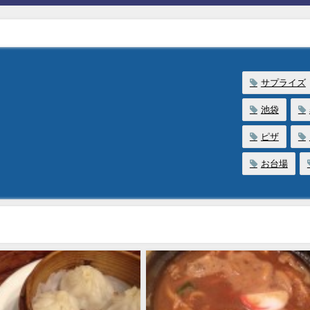
サプライズ
池袋
ピザ
お台場