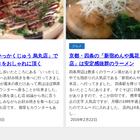
グルメ
いっかくじゅう 烏丸店」で
京都・四条の「新宿めんや風花
きをおしゃれに頂く
店」は安定感抜群のラーメン
し歩いたところにある「いっかくじ
四条周辺は数多くのラーメン屋があります
」へお好み焼きを食べに行ってきまし
中でも指折りの人気店である「新宿めん
のが週末の夜だけあって席はほぼ満席
本店」へ行ってきました。 四条駅を降り
ウンターへ座ることが出来ました。
るいたところにあります。 すぐそばに日
お酒を楽しむ店 結論から先に言う
がありますので、そこが目印です。 携帯
しみながらお好み焼きを食べるには
止の文字 人気店ですが、月曜の18時半過
お店です。 個室もカウンターもあ
たのでスムーズに入れました。 店内は4名
し...
3日
2016年2月22日