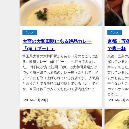
グルメ
グルメ
大宮の大和田駅にある絶品カレー
京都・五
「gii（ギー）」
で腹一杯
埼玉県大宮の大和田駅から徒歩８分のところにあ
京都・五条の
る、欧風カレー「gii（ギー）」へ行ってきまし
探していると
た。 休日の夕方に訪問 「gii」は大和田周辺だけ
舞味」でした
でなく埼玉県でも屈指のカレー屋さんとして、メ
業しているお
ディアにも取り上げられているお店です。 人気店
以外もあるの
と言うことで食事時には混雑している「gii」です
中々ないとこ
が、今回は休日の夕方でしたので店内は空いて...
ホテルサンル
ログに...
2016年3月29日
2016年2月2