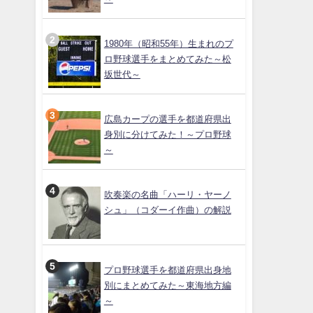
1980年（昭和55年）生まれのプ
ロ野球選手をまとめてみた～松
坂世代～
広島カープの選手を都道府県出
身別に分けてみた！～プロ野球
～
吹奏楽の名曲「ハーリ・ヤーノ
シュ」（コダーイ作曲）の解説
プロ野球選手を都道府県出身地
別にまとめてみた～東海地方編
～