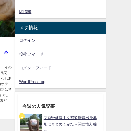
駅情報
メタ情報
ログイン
 本
投稿フィード
。 その
コメントフィード
や風花
て少しあ
WordPress.org
航ホテル
電話は禁
ぎでし
ほど
今週の人気記事
プロ野球選手を都道府県出身地
別にまとめてみた～関西地方編
～