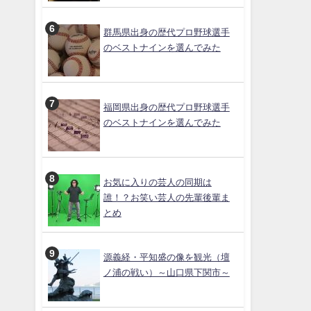
群馬県出身の歴代プロ野球選手
のベストナインを選んでみた
福岡県出身の歴代プロ野球選手
のベストナインを選んでみた
お気に入りの芸人の同期は
誰！？お笑い芸人の先輩後輩ま
とめ
源義経・平知盛の像を観光（壇
ノ浦の戦い）～山口県下関市～