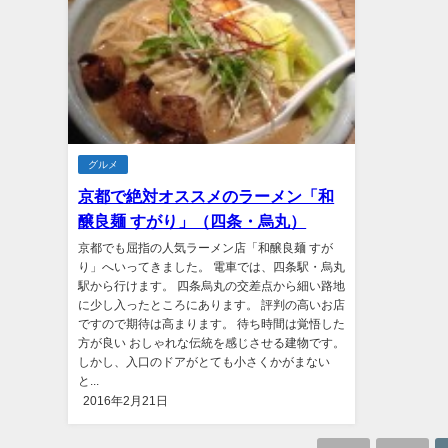
グルメ
京都で絶対オススメのラーメン「和
醸良麺 すがり」（四条・烏丸）
京都でも屈指の人気ラーメン店「和醸良麺 すが
り」へいってきました。 電車では、四条駅・烏丸
駅から行けます。 四条烏丸の交差点から細い路地
に少し入ったところにあります。 評判の高いお店
ですので期待は高まります。 待ち時間は覚悟した
方が良い おしゃれな伝統を感じさせる建物です。
しかし、入口のドアがとても小さくかがまない
と...
2016年2月21日