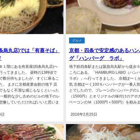
グルメ
条烏丸店)では「有喜そば」
京都・四条で安定感のあるハン
メ
グ「ハンバーグ ラボ」
Ｂ１階にある有喜屋(四条烏丸店)へ
地下鉄四条駅または阪急烏丸駅から徒歩
行ってきました。 昼時の13時頃で
ころにある、「HAMBURG LABO（ハ
で数分待ちましたが、すぐに座るこ
ラボ）」へ行ってきました。 京都ぽーく
た。 まさに京都産業会館の地下 店
気 京都ぽーく100％ハンバーグが一番人
でもなく不潔な感じもなくといった
とでしたので、プレーンのハンバーグの
 一般的な少し古めのビルの地下のレ
（1500円）とオリジナルの味付けのアボ
想像していただければいいと思いま
ベーコンのＭ（1000円＋500円）を頼みまし
6日
2016年2月25日