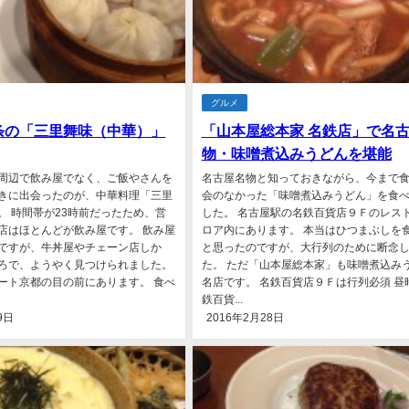
グルメ
条の「三里舞味（中華）」
「山本屋総本家 名鉄店」で名
物・味噌煮込みうどんを堪能
周辺で飲み屋でなく、ご飯やさんを
名古屋名物と知っておきながら、今まで
きに出会ったのが、中華料理「三里
会のなかった「味噌煮込みうどん」を食
。 時間帯が23時前だったため、営
した。 名古屋駅の名鉄百貨店９Ｆのレス
店はほとんどが飲み屋です。 飲み屋
ロア内にあります。 本当はひつまぶしを
ですが、牛丼屋やチェーン店しか
と思ったのですが、大行列のために断念
ろで、ようやく見つけられました。
た。 ただ「山本屋総本家」も味噌煮込み
ート京都の目の前にあります。 食べ
名店です。 名鉄百貨店９Ｆは行列必須 昼
鉄百貨...
9日
2016年2月28日