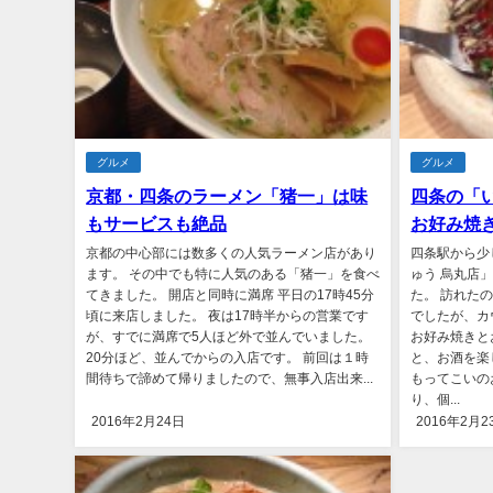
グルメ
グルメ
京都・四条のラーメン「猪一」は味
四条の「
もサービスも絶品
お好み焼
京都の中心部には数多くの人気ラーメン店があり
四条駅から少
ます。 その中でも特に人気のある「猪一」を食べ
ゅう 烏丸店
てきました。 開店と同時に満席 平日の17時45分
た。 訪れた
頃に来店しました。 夜は17時半からの営業です
でしたが、カ
が、すでに満席で5人ほど外で並んでいました。
お好み焼きと
20分ほど、並んでからの入店です。 前回は１時
と、お酒を楽
間待ちで諦めて帰りましたので、無事入店出来...
もってこいの
り、個...
2016年2月24日
2016年2月2