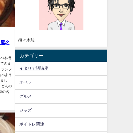
須々木駿
古屋名
カテゴリー
食べる機
べてきま
イタリア語講座
トランフ
食べよう
しまし
オペラ
うどんの
時の名
グルメ
ジャズ
ボイトレ関連