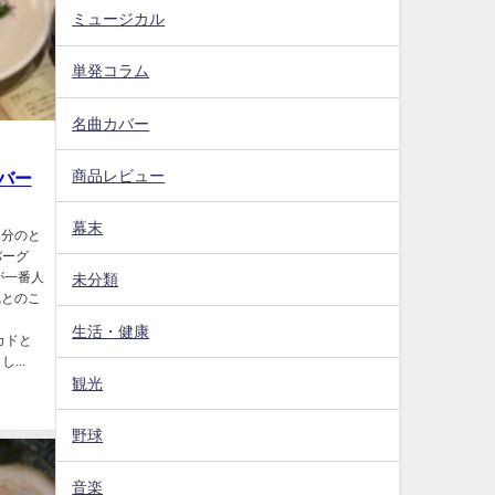
ミュージカル
単発コラム
名曲カバー
商品レビュー
バー
幕末
５分のと
ンバーグ
が一番人
未分類
気とのこ
Ｌ
生活・健康
カドと
...
観光
野球
音楽